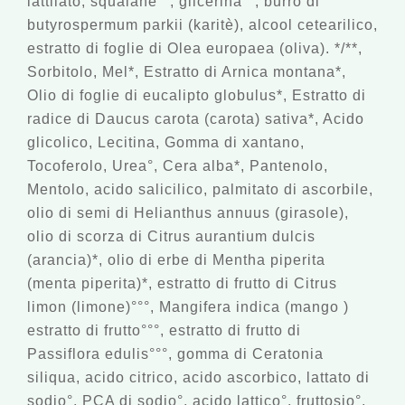
lattilato, squalane°°, glicerina°°, burro di
butyrospermum parkii (karitè), alcool cetearilico,
estratto di foglie di Olea europaea (oliva). */**,
Sorbitolo, Mel*, Estratto di Arnica montana*,
Olio di foglie di eucalipto globulus*, Estratto di
radice di Daucus carota (carota) sativa*, Acido
glicolico, Lecitina, Gomma di xantano,
Tocoferolo, Urea°, Cera alba*, Pantenolo,
Mentolo, acido salicilico, palmitato di ascorbile,
olio di semi di Helianthus annuus (girasole),
olio di scorza di Citrus aurantium dulcis
(arancia)*, olio di erbe di Mentha piperita
(menta piperita)*, estratto di frutto di Citrus
limon (limone)°°°, Mangifera indica (mango )
estratto di frutto°°°, estratto di frutto di
Passiflora edulis°°°, gomma di Ceratonia
siliqua, acido citrico, acido ascorbico, lattato di
sodio°, PCA di sodio°, acido lattico°, fruttosio°,