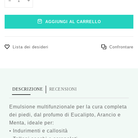
Translation missing: it.products.product.decrease
Translation missing: it.products.product.increase
AGGIUNGI AL CARRELLO
Lista dei desideri
Confrontare
DESCRIZIONE
RECENSIONI
Emulsione multifunzionale per la cura completa
dei piedi, dal profumo di Eucalipto, Arancio e
Menta, ideale per:
• Indurimenti e callosità