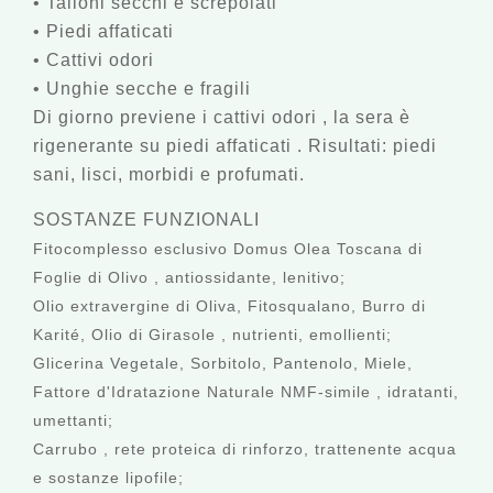
• Talloni secchi e screpolati
• Piedi affaticati
• Cattivi odori
• Unghie secche e fragili
Di giorno
previene i cattivi odori
, la sera è
rigenerante su piedi affaticati
. Risultati: piedi
sani, lisci, morbidi e profumati.
SOSTANZE FUNZIONALI
Fitocomplesso esclusivo Domus Olea Toscana di
Foglie di Olivo
, antiossidante, lenitivo;
Olio extravergine di Oliva, Fitosqualano, Burro di
Karité, Olio di Girasole
, nutrienti, emollienti;
Glicerina Vegetale, Sorbitolo, Pantenolo, Miele,
Fattore d'Idratazione Naturale NMF-simile
, idratanti,
umettanti;
Carrubo
, rete proteica di rinforzo, trattenente acqua
e sostanze lipofile;