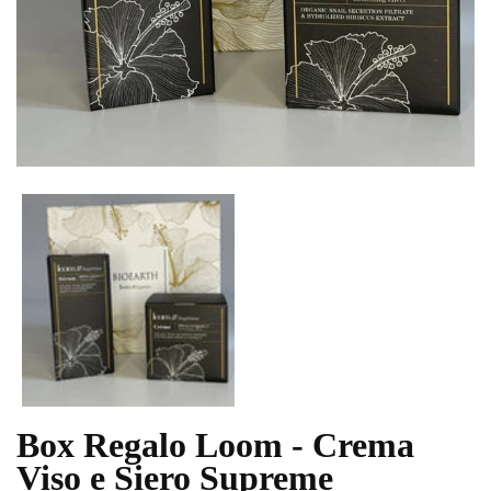
Box Regalo Loom - Crema
Translation missing: it.products.product.loader_label
Viso e Siero Supreme