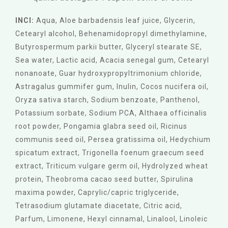
INCI:
Aqua, Aloe barbadensis leaf juice, Glycerin,
Cetearyl alcohol, Behenamidopropyl dimethylamine,
Butyrospermum parkii butter, Glyceryl stearate SE,
Sea water, Lactic acid, Acacia senegal gum, Cetearyl
nonanoate, Guar hydroxypropyltrimonium chloride,
Astragalus gummifer gum, Inulin, Cocos nucifera oil,
Oryza sativa starch, Sodium benzoate, Panthenol,
Potassium sorbate, Sodium PCA, Althaea officinalis
root powder, Pongamia glabra seed oil, Ricinus
communis seed oil, Persea gratissima oil, Hedychium
spicatum extract, Trigonella foenum graecum seed
extract, Triticum vulgare germ oil, Hydrolyzed wheat
protein, Theobroma cacao seed butter, Spirulina
maxima powder, Caprylic/capric triglyceride,
Tetrasodium glutamate diacetate, Citric acid,
Parfum, Limonene, Hexyl cinnamal, Linalool, Linoleic