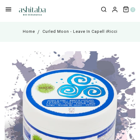
0
Home
Curled Moon - Leave In Capell iRicci