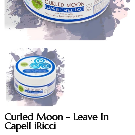
Curled Moon - Leave In
Translation missing: en.products.product.loader_label
Capell iRicci