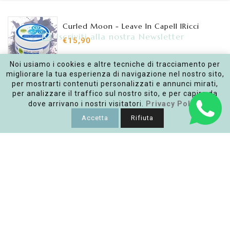
Curled Moon - Leave In Capell IRicci
Iscriviti alla nostra Newsletter
€15,90
Inserisci la tua e-mail
Noi usiamo i cookies e altre tecniche di tracciamento per
migliorare la tua esperienza di navigazione nel nostro sito,
SOLD OUT
per mostrarti contenuti personalizzati e annunci mirati,
per analizzare il traffico sul nostro sito, e per capire da
Facebook
Instagram
dove arrivano i nostri visitatori.
Privacy Policy
Accetta
Rifiuta
Link
Policy
Punto vendita
Copyright © 2026
Ashitaba | Bio ECOsmetics
|
Realizzato
da Keyin Web Agency Roma