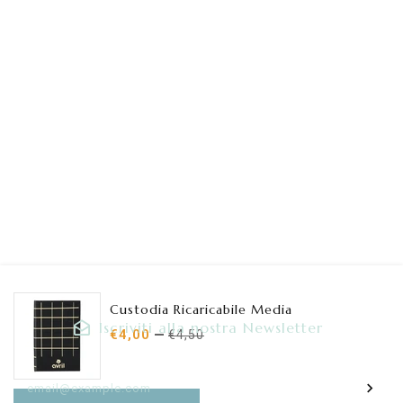
Custodia Ricaricabile Media
Iscriviti alla nostra Newsletter
€4,00
€4,50
Inserisci la tua e-mail