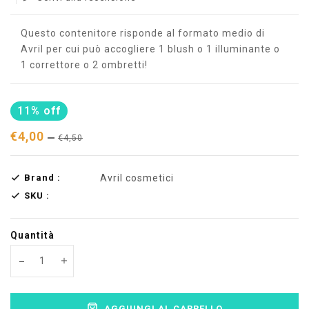
Questo contenitore risponde al formato medio di
Avril per cui può accogliere 1 blush o 1 illuminante o
1 correttore o 2 ombretti!
11% off
€4,00
€4,50
Brand :
Avril cosmetici
SKU :
Quantità
Translation missing: en.products.product.decrease
Translation missing: en.products.product.increas
AGGIUNGI AL CARRELLO