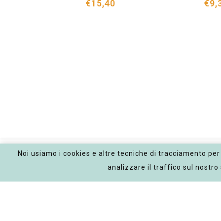
€15,40
€9,
Noi usiamo i cookies e altre tecniche di tracciamento per 
Impacco Seboequilibrante 100
analizzare il traffico sul nostro 
G
€5,70
€9,50
Link
Policy
Contatti
Cookie