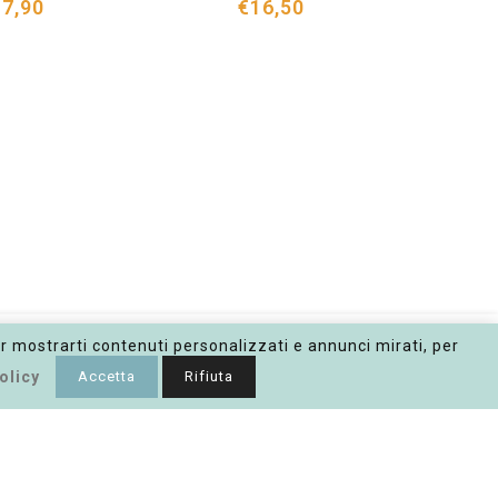
7,90
€16,50
er mostrarti contenuti personalizzati e annunci mirati, per
olicy
Accetta
Rifiuta
SOLD OUT
Iscriviti alla nostra Newsletter
nserisci la tua e-mail