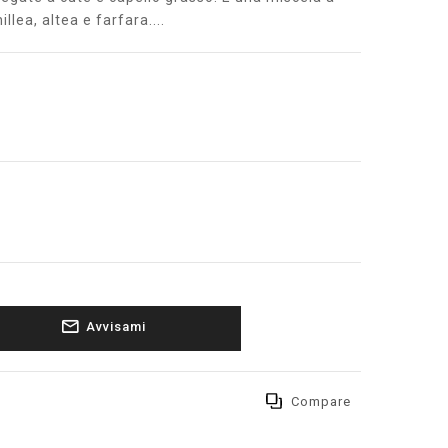
llea, altea e farfara....
Avvisami
Compare