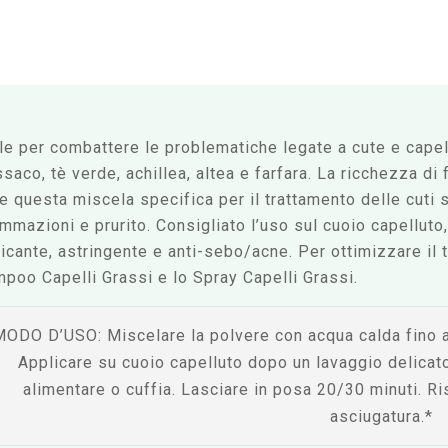
le per combattere le problematiche legate a cute e capel
ssaco, tè verde, achillea, altea e farfara. La ricchezza di f
e questa miscela specifica per il trattamento delle cuti
ammazioni e prurito. Consigliato l’uso sul cuoio capellu
ficante, astringente e anti-sebo/acne. Per ottimizzare il
poo Capelli Grassi e lo Spray Capelli Grassi.
MODO D’USO:
Miscelare la polvere con acqua calda fino 
Applicare su cuoio capelluto dopo un lavaggio delicat
alimentare o cuffia. Lasciare in posa 20/30 minuti. R
asciugatura.*