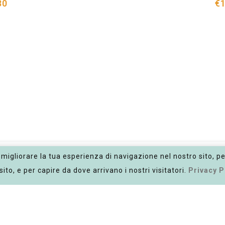
30
€1
migliorare la tua esperienza di navigazione nel nostro sito, p
sito, e per capire da dove arrivano i nostri visitatori.
Privacy P
Punto vendita
I
ASHITABA,
Corso Vittorio