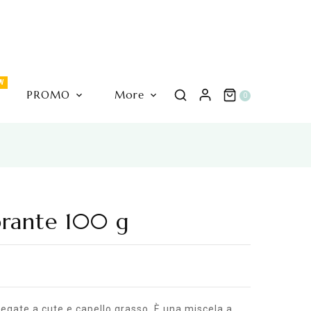
W
PROMO
More
0
brante 100 g
oader_label
egate a cute e capello grasso. È una miscela a