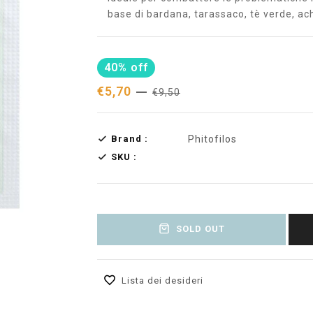
base di bardana, tarassaco, tè verde, achi
40% off
€5,70
€9,50
Brand :
Phitofilos
SKU :
SOLD OUT
Lista dei desideri