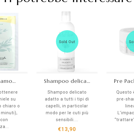
Sold Out
So
Miscela Camomilla tinta naturale 100 g
Shampoo delicato 250 ml
 ottenere
Shampoo delicato
Questo 
iele su
adatto a tutti i tipi di
pre-sha
o chiaro o
capelli, in particolar
line
 minuti),
modo per le cuti più
L’impac
 con
sensibili....
“trattare
za...
€13,90