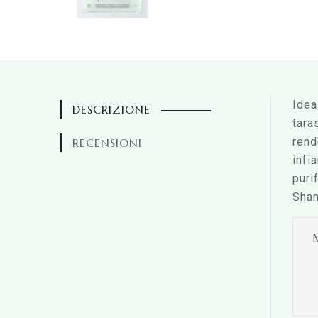
Idea
DESCRIZIONE
tara
rend
RECENSIONI
infi
puri
Sham