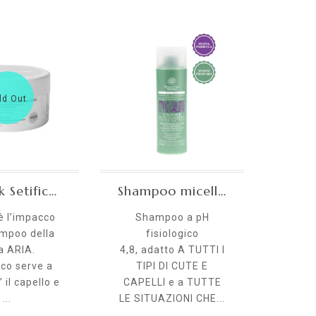
ld Out
Pre Pack Setificante - linea Aria 200ML
Shampoo micellare per Cute Sensibile e Lavaggi frequenti
è l’impacco
Shampoo a pH
Ide
mpoo della
fisiologico
de
a ARIA.
4,8, adatto A TUTTI I
elast
co serve a
TIPI DI CUTE E
ricci 
” il capello e
CAPELLI e a TUTTE
all
...
LE SITUAZIONI CHE...