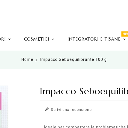
NE
ORI
COSMETICI
INTEGRATORI E TISANE
Home
Impacco Seboequilibrante 100 g
Impacco Seboequili
Translation missing: en.products.product.l
Scrivi una recensione
Ideale per combattere le problematiche l