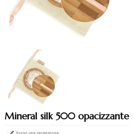
Mineral silk 500 opacizzante
Translation missing: en.products.product.loader_label
Scrivi una recensione