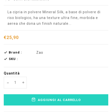
La cipria in polvere Mineral Silk, a base di polvere di
riso biologico, ha una texture ultra fine, morbida e
aerea che dona un finish naturale...
€25,90
Brand :
Zao
SKU :
Quantità
Translation missing: en.products.product.decrease
Translation missing: en.products.product.increas
AGGIUNGI AL CARRELLO