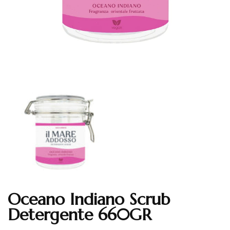
Oceano Indiano Scrub
Translation missing: en.products.product.loader_label
Detergente 660GR