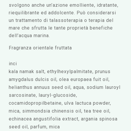
svolgono anche un’azione emolliente, idratante,
riequilibrante ed addolcente. Può considerarsi
un trattamento di talassoterapia o terapia del
mare che sfrutta le tante proprietà benefiche
dell’acqua marina.
Fragranza orientale fruttata
inci
kala namak salt, ethylhexylpalmitate, prunus
amygdalus dulcis oil, olea europaea fuit oil,
helianthus annuus seed oil, aqua, sodium lauroyl
sarcosinate, lauryl-glucoside,
cocamidopropilbetaine, ulva lactuca powder,
mica, simmondsia chinensis oil, tea tree oil,
echinacea angustifolia extract, argania spinosa
seed oil, parfum, mica