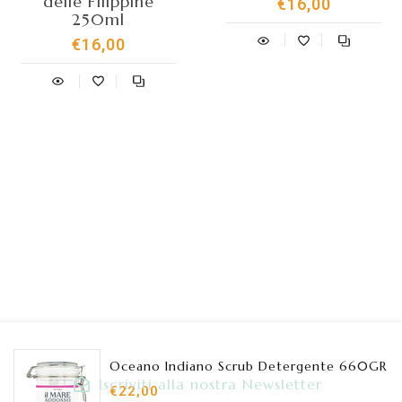
delle FIlippine
€16,00
250ml
€16,00
Oceano Indiano Scrub Detergente 660GR
Iscriviti alla nostra Newsletter
€22,00