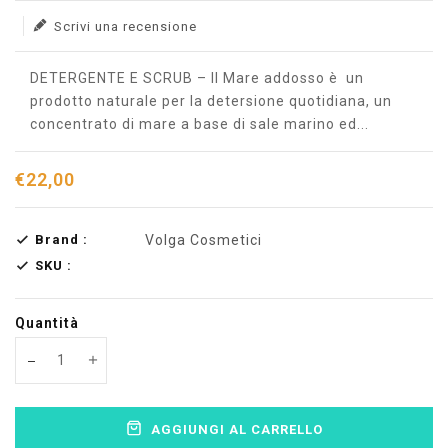
Scrivi una recensione
DETERGENTE E SCRUB – ll Mare addosso è un
prodotto naturale per la detersione quotidiana, un
concentrato di mare a base di sale marino ed...
€22,00
Brand :
Volga Cosmetici
SKU :
Quantità
Translation missing: en.products.product.decrease
Translation missing: en.products.product.increas
AGGIUNGI AL CARRELLO