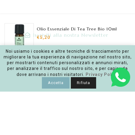
Olio Essenziale Di Tea Tree Bio 10ml
Iscriviti alla nostra Newsletter
€5,20
Inserisci la tua e-mail
Noi usiamo i cookies e altre tecniche di tracciamento per
migliorare la tua esperienza di navigazione nel nostro sito,
AGGIUNGI AL CARRELLO
per mostrarti contenuti personalizzati e annunci mirati,
per analizzare il traffico sul nostro sito, e per capire da
Facebook
Instagram
dove arrivano i nostri visitatori.
Privacy Policy
Accetta
Rifiuta
Link
Policy
Punto vendita
Copyright © 2026
Ashitaba | Bio ECOsmetics
|
Realizzato