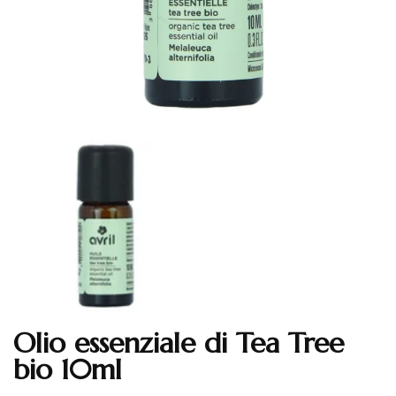
Olio essenziale di Tea Tree
Translation missing: en.products.product.loader_label
bio 10ml