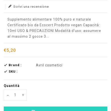
Scrivi una recensione
Supplemento alimentare 100% puro e naturale
Certificato bio da Ecocert Prodotto vegan Capacità:
10ml USO & PRECAUZIONI Modalità d'uso: assumere
al massimo 2 gocce 3...
€5,20
Brand :
Avril cosmetici
SKU :
Quantità
Translation missing: en.products.product.decrease
Translation missing: en.products.product.increas