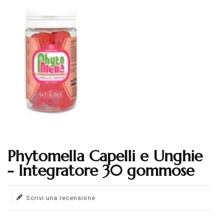
Phytomella Capelli e Unghie
Translation missing: en.products.product.loader_label
- Integratore 30 gommose
Scrivi una recensione