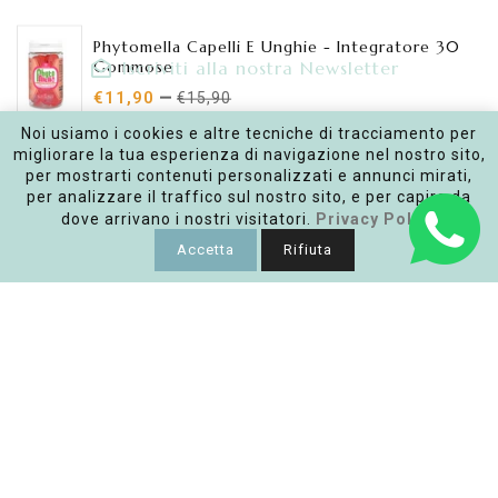
Phytomella Capelli E Unghie - Integratore 30
Gommose
Iscriviti alla nostra Newsletter
€11,90
€15,90
Inserisci la tua e-mail
Noi usiamo i cookies e altre tecniche di tracciamento per
migliorare la tua esperienza di navigazione nel nostro sito,
SOLD OUT
per mostrarti contenuti personalizzati e annunci mirati,
per analizzare il traffico sul nostro sito, e per capire da
Facebook
Instagram
dove arrivano i nostri visitatori.
Privacy Policy
Accetta
Rifiuta
Link
Policy
Punto vendita
Copyright © 2026
Ashitaba | Bio ECOsmetics
|
Realizzato
da Keyin Web Agency Roma