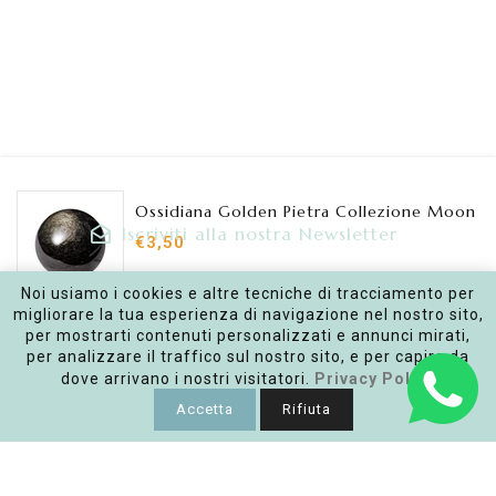
Ossidiana Golden Pietra Collezione Moon
Iscriviti alla nostra Newsletter
€3,50
Inserisci la tua e-mail
Noi usiamo i cookies e altre tecniche di tracciamento per
migliorare la tua esperienza di navigazione nel nostro sito,
AGGIUNGI AL CARRELLO
per mostrarti contenuti personalizzati e annunci mirati,
per analizzare il traffico sul nostro sito, e per capire da
Facebook
Instagram
dove arrivano i nostri visitatori.
Privacy Policy
Accetta
Rifiuta
Link
Policy