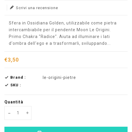
Scrivi una recensione
Sfera in Ossidiana Golden, utilizzabile come pietra
intercambiabile per il pendente Moon Le Origini.
Primo Chakra "Radice". Aiuta ad illuminare i lati
d'ombra dell'ego e a trasformarli, sviluppando...
€3,50
Brand :
le-origini-pietre
SKU :
Quantità
Translation missing: en.products.product.decrease
Translation missing: en.products.product.increas