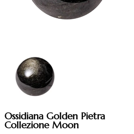
Ossidiana Golden Pietra
Translation missing: en.products.product.loader_label
Collezione Moon