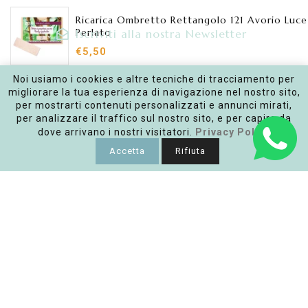
Ricarica Ombretto Rettangolo 121 Avorio Luce
Perlato
Iscriviti alla nostra Newsletter
€5,50
Inserisci la tua e-mail
Noi usiamo i cookies e altre tecniche di tracciamento per
AGGIUNGI AL CARRELLO
migliorare la tua esperienza di navigazione nel nostro sito,
per mostrarti contenuti personalizzati e annunci mirati,
per analizzare il traffico sul nostro sito, e per capire da
Facebook
Instagram
dove arrivano i nostri visitatori.
Privacy Policy
Accetta
Rifiuta
Link
Policy
Punto vendita
Copyright © 2026
Ashitaba | Bio ECOsmetics
|
Realizzato
da Keyin Web Agency Roma