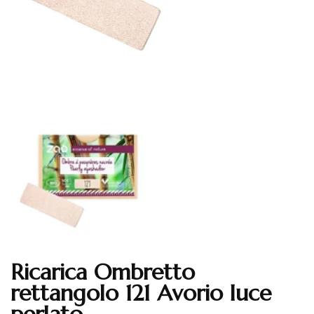
Ricarica Ombretto
Translation missing: en.products.product.loader_label
rettangolo 121 Avorio luce