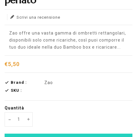
perlato
Scrivi una recensione
Zao offre una vasta gamma di ombretti rettangolari,
disponibili solo come ricariche, così puoi comporre il
tuo duo ideale nella duo Bamboo box e ricaricare...
€5,50
Brand :
Zao
SKU :
Quantità
Translation missing: en.products.product.decrease
Translation missing: en.products.product.increas