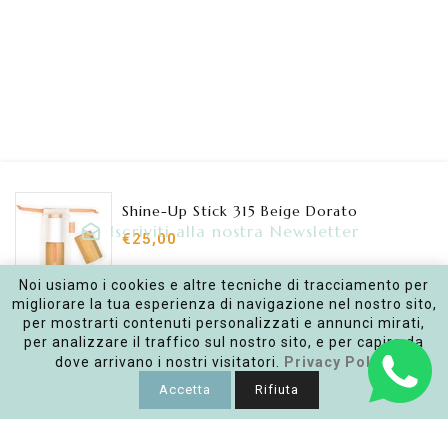
Shine-Up Stick 315 Beige Dorato
Iscriviti alla nostra Newsletter
€25,00
Inserisci la tua e-mail
Noi usiamo i cookies e altre tecniche di tracciamento per
migliorare la tua esperienza di navigazione nel nostro sito,
AGGIUNGI AL CARRELLO
per mostrarti contenuti personalizzati e annunci mirati,
per analizzare il traffico sul nostro sito, e per capire da
Facebook
Instagram
dove arrivano i nostri visitatori.
Privacy Policy
Accetta
Rifiuta
Link