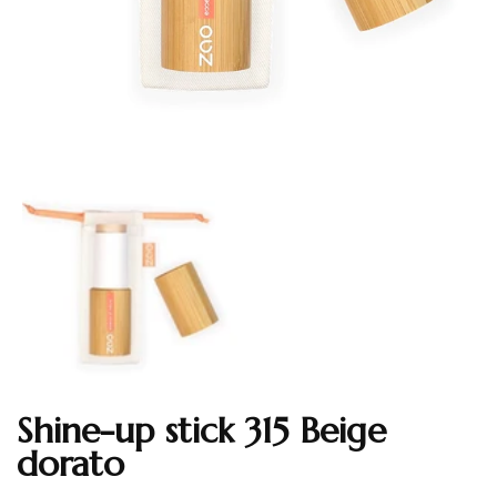
Shine-up stick 315 Beige
Translation missing: en.products.product.loader_label
dorato