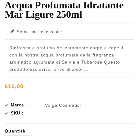
Acqua Profumata Idratante
Translation missing: it.products.product.loader_label
Mar Ligure 250ml
Scrivi una recensione
Rinfresca e profuma delicatamente corpo e capelli
con la nostra acqua profumata dalla fragranza
aromatico agrumata di Salvia e Tuberose Questo
prodotto esclusivo, privo di alcol,...
€16,00
Marca :
Volga Cosmetici
SKU :
Quantità