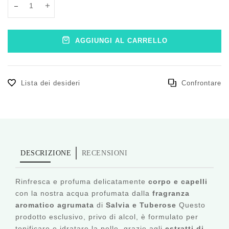
Translation missing: it.products.product.decrease
Translation missing: it.products.product.increase
AGGIUNGI AL CARRELLO
Lista dei desideri
Confrontare
DESCRIZIONE
RECENSIONI
Rinfresca e profuma delicatamente
corpo e capelli
con la nostra acqua profumata dalla
fragranza
aromatico agrumata
di
Salvia e Tuberose
Questo
prodotto esclusivo, privo di alcol, è formulato per
tonificare e idratare la pelle, grazie agli
estratti di