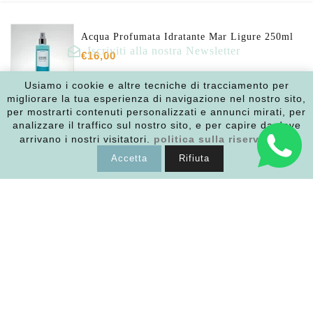
Acqua Profumata Idratante Mar Ligure 250ml
Iscriviti alla nostra Newsletter
€16,00
Inserisci la tua email
Usiamo i cookie e altre tecniche di tracciamento per
migliorare la tua esperienza di navigazione nel nostro sito,
per mostrarti contenuti personalizzati e annunci mirati, per
AGGIUNGI AL CARRELLO
analizzare il traffico sul nostro sito, e per capire da dove
arrivano i nostri visitatori.
politica sulla riservatezza
Facebook
Instagram
Accetta
Rifiuta
Link
Policy
Punto vendita
Copyright © 2026
Ashitaba | Bio ECOsmetics
|
Powered
by Shopify