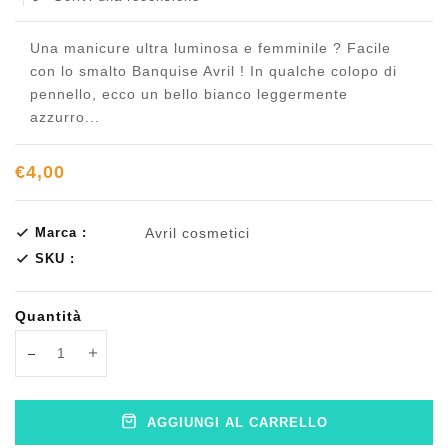
Una manicure ultra luminosa e femminile ? Facile
con lo smalto Banquise Avril ! In qualche colopo di
pennello, ecco un bello bianco leggermente
azzurro...
€4,00
Marca :
Avril cosmetici
SKU :
Quantità
Translation missing: it.products.product.decrease
Translation missing: it.products.product.increase
AGGIUNGI AL CARRELLO