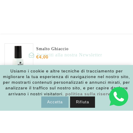
Smalto Ghiaccio
Iscriviti alla nostra Newsletter
€4,00
Inserisci la tua email
Usiamo i cookie e altre tecniche di tracciamento per
migliorare la tua esperienza di navigazione nel nostro sito,
AGGIUNGI AL CARRELLO
per mostrarti contenuti personalizzati e annunci mirati, per
analizzare il traffico sul nostro sito, e per capire da dove
Facebook
Instagram
arrivano i nostri visitatori.
politica sulla riservatezza
Accetta
Rifiuta
Link
Policy
Punto vendita