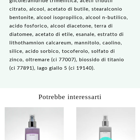
glicole/anidride trimellitica, acetil tributil
citrato, alcool, acetato di butile, stearalconio
bentonite, alcool isopropilico, alcool n-butilico,
acido fosforico, alcool diacetone, terra di
diatomee, acetato di etile, esanale, estratto di
lithothamnion calcareum, mannitolo, caolino,
silice, acido sorbico, tocoferolo, solfato di
zinco, oltremare (ci 77007), biossido di titanio
(ci 77891), lago giallo 5 (ci 19140).
Potrebbe interessarti