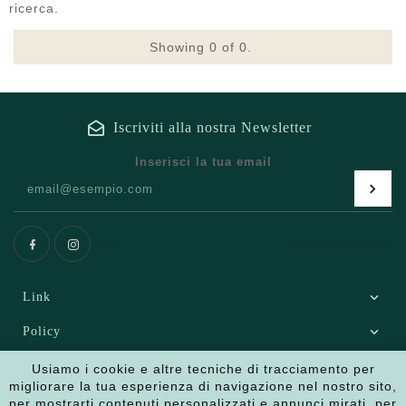
ricerca.
Showing
0
of 0.
Iscriviti alla nostra Newsletter
Inserisci la tua email
Facebook
Instagram
Link
Policy
Punto vendita
Usiamo i cookie e altre tecniche di tracciamento per
migliorare la tua esperienza di navigazione nel nostro sito,
per mostrarti contenuti personalizzati e annunci mirati, per